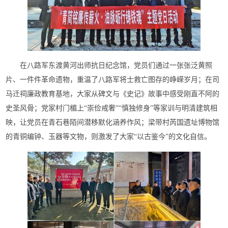
在八路军东渡黄河出师抗日纪念馆，党员们通过一张张泛黄照
片、一件件革命遗物，重温了八路军将士救亡图存的峥嵘岁月；在司
马迁祠廉政教育基地，大家从碑文与《史记》故事中感受刚直不阿的
史圣风骨；党家村门楣上“崇俭戒奢”“慎独修身”等家训与明清建筑相
映，让党员在青石巷陌间潜移默化涵养作风；梁带村芮国遗址博物馆
的青铜编钟、玉器等文物，则激发了大家“以古鉴今”的文化自信。