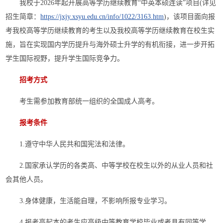
我校于2026年起开展高等学历继续教育“中英本硕连读”项目(详见
招生简章：
https://jxjy.xsyu.edu.cn/info/1022/3163.htm
)，该项目面向报
考我校高等学历继续教育的考生以及我校高等学历继续教育在校生实
施，旨在实现国内学历提升与海外硕士升学的有机衔接，进一步开拓
学生国际视野，提升学生国际竞争力。
招考方式
考生需参加教育部统一组织的全国成人高考。
报考条件
1
.
遵守中华人民共和国宪法和法律。
2
.
国家承认学历的各类高、中等学校在校生以外的从业人员和社
会其他人员。
3
.
身体健康，生活能自理，不影响所报专业学习。
4
.
报考高起本的考生应高级中等教育学校毕业或者具有同等学