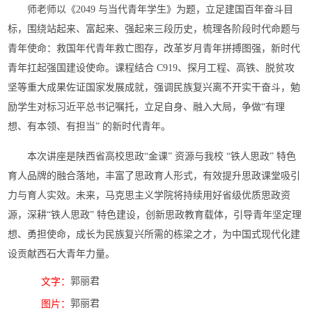
师老师以《2049 与当代青年学生》为题，立足建国百年奋斗目
标，围绕站起来、富起来、强起来三段历史，梳理各阶段时代命题与
青年使命：救国年代青年救亡图存，改革岁月青年拼搏图强，新时代
青年扛起强国建设使命。课程结合 C919、探月工程、高铁、脱贫攻
坚等重大成果佐证国家发展成就，强调民族复兴离不开实干奋斗，勉
励学生对标习近平总书记嘱托，立足自身、融入大局，争做“有理
想、有本领、有担当” 的新时代青年。
本次讲座是陕西省高校思政“金课” 资源与我校 “铁人思政” 特色
育人品牌的融合落地，丰富了思政育人形式，有效提升思政课堂吸引
力与育人实效。未来，马克思主义学院将持续用好省级优质思政资
源，深耕“铁人思政” 特色建设，创新思政教育载体，引导青年坚定理
想、勇担使命，成长为民族复兴所需的栋梁之才，为中国式现代化建
设贡献西石大青年力量。
郭丽君
文字：
郭丽君
图片：